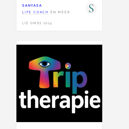
SANYASA
LIFE COACH
EN MEER...
LID SINDS 2024