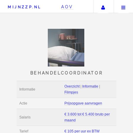
Uw accou
AOV
MIJNZZP.NL
BEHANDELCOORDINAT
Overzicht
|
Informat
Informatie
Filmpjes