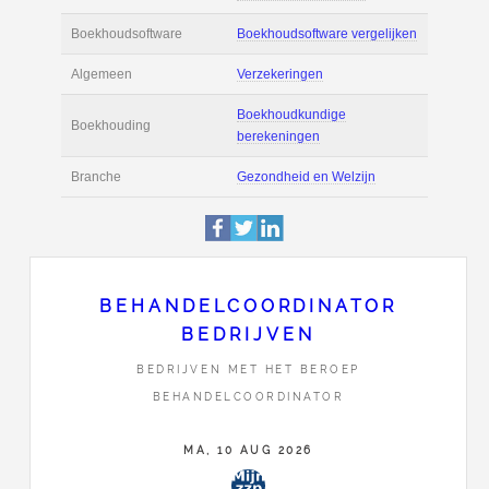
Actie
Prijsopgave aanvr
€ 3.600 tot € 5.400 
Salaris
maand
Tarief
€ 105 per uur ex 
Boekhoudsoftware
Boekhoudsoftware 
Algemeen
Verzekeringen
BEHANDELCOORDINATOR
BEDRIJVEN
Boekhoudkundige
Boekhouding
BEDRIJVEN MET HET BEROEP
berekeningen
BEHANDELCOORDINATOR
Branche
Gezondheid en Wel
MA, 10 AUG 2026