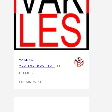
VAKLES
VCA INSTRUCTEUR
EN
MEER...
LID SINDS 2017