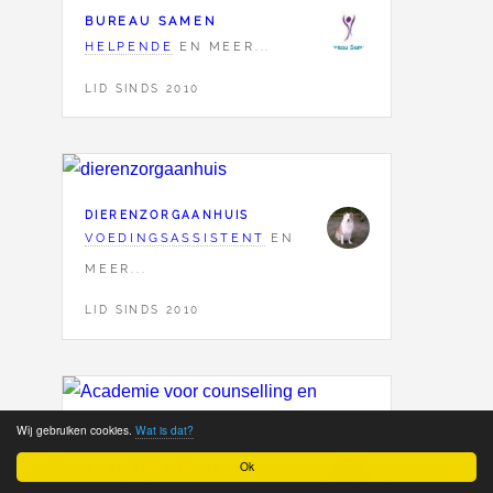
BUREAU SAMEN
HELPENDE
EN MEER...
LID SINDS 2010
DIERENZORGAANHUIS
VOEDINGSASSISTENT
EN
MEER...
LID SINDS 2010
Wij gebruiken cookies.
Wat is dat?
Ok
ACADEMIE VOOR
COUNSELLING EN