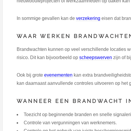
nieuwbouwprojecten of werkzaamheden op daken kan toe
In sommige gevallen kan de
verzekering
eisen dat bra
WAAR WERKEN BRANDWACHTE
Brandwachten kunnen op veel verschillende locaties w
risico. Dit kan bijvoorbeeld op
scheepswerven
zijn of b
Ook bij grote
evenementen
kan extra brandveiligheidst
kan daarnaast aanvullende controles uitvoeren op het
WANNEER EEN BRANDWACHT I
Toezicht op beginnende branden en snelle signaleri
Controle van vergunningen van werknemers.
Controle op het gebruik van juiste beschermingsmi