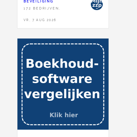
BEVEILIGING
172 BEDRIJVEN,
VR, 7 AUG 2026