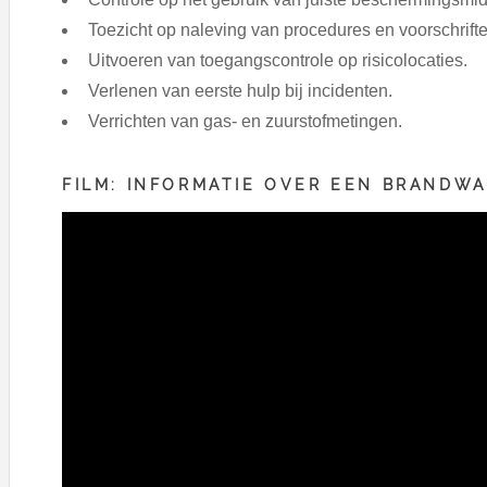
Toezicht op naleving van procedures en voorschrifte
Uitvoeren van toegangscontrole op risicolocaties.
Verlenen van eerste hulp bij incidenten.
Verrichten van gas- en zuurstofmetingen.
FILM: INFORMATIE OVER EEN BRANDW