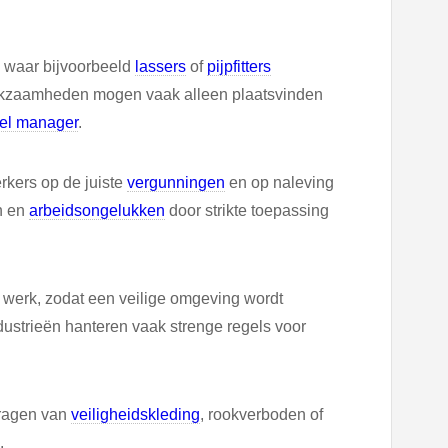
, waar bijvoorbeeld
lassers
of
pijpfitters
rkzaamheden mogen vaak alleen plaatsvinden
eel manager
.
kers op de juiste
vergunningen
en op naleving
n en
arbeidsongelukken
door strikte toepassing
 werk, zodat een veilige omgeving wordt
ustrieën hanteren vaak strenge regels voor
dragen van
veiligheidskleding
, rookverboden of
.