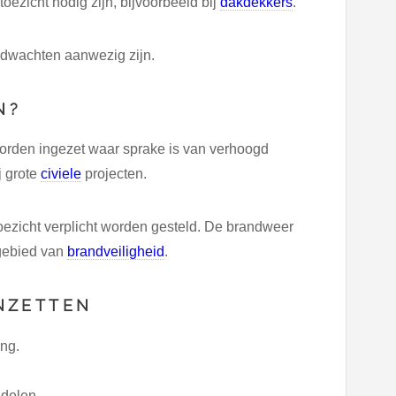
zicht nodig zijn, bijvoorbeeld bij
dakdekkers
.
ndwachten aanwezig zijn.
N?
orden ingezet waar sprake is van verhoogd
ij grote
civiele
projecten.
oezicht verplicht worden gesteld. De brandweer
 gebied van
brandveiligheid
.
NZETTEN
ng.
ddelen.