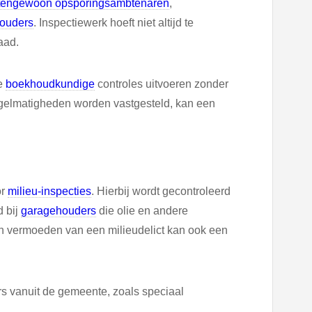
tengewoon opsporingsambtenaren
,
houders
. Inspectiewerk hoeft niet altijd te
aad.
ge
boekhoudkundige
controles uitvoeren zonder
gelmatigheden worden vastgesteld, kan een
or
milieu-inspecties
. Hierbij wordt gecontroleerd
d bij
garagehouders
die olie en andere
een vermoeden van een milieudelict kan ook een
s vanuit de gemeente, zoals speciaal