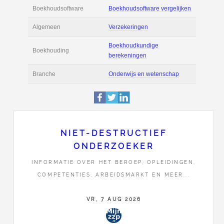
Informatie
Bedrijven (1)
|
Film
Actie
Prijsopgave aanvr
Maak zelf een voor
Salaris en tarief
berekening
Boekhoudsoftware
Boekhoudsoftware 
Algemeen
Verzekeringen
NIET-DESTRUCTIEF
ONDERZOEKER
Boekhoudkundige
Boekhouding
INFORMATIE OVER HET BEROEP, OPLEIDINGEN,
berekeningen
COMPETENTIES, ARBEIDSMARKT EN MEER...
Branche
Onderwijs en wete
VR, 7 AUG 2026