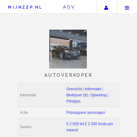
Uw accou
AOV
MIJNZZP.NL
AUTOVERKOPER
Overzicht
|
Informat
Informatie
Bedrijven (8)
|
Ople