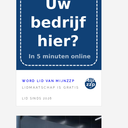
WORD LID VAN MIJNZZP
LIDMAATSCHAP IS GRATIS
LID SINDS 2026