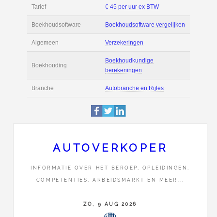
Filmpjes
Actie
Prijsopgave aanvr
€ 2.500 tot € 3.300 
Salaris
maand
Tarief
€ 45 per uur ex BT
Boekhoudsoftware
Boekhoudsoftware 
Algemeen
Verzekeringen
AUTOVERKOPER
Boekhoudkundige
INFORMATIE OVER HET BEROEP, OPLEIDINGEN,
Boekhouding
COMPETENTIES, ARBEIDSMARKT EN MEER...
berekeningen
ZO, 9 AUG 2026
Branche
Autobranche en Rij