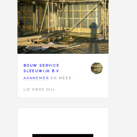
BOUW SERVICE
SLEEUWIJK B.V
AANNEMER
EN MEER...
LID SINDS 2011