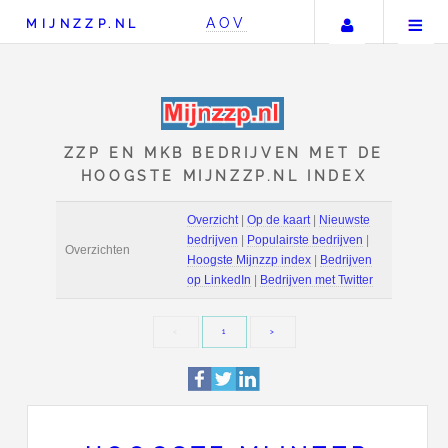
Uw accou
AOV
MIJNZZP.NL
ZZP EN MKB BEDRIJVEN 
HOOGSTE MIJNZZP.NL I
Overzicht
|
Op de kaart
|
bedrijven
|
Populairste b
Overzichten
Hoogste Mijnzzp index
|
op LinkedIn
|
Bedrijven m