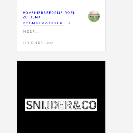
HOVENIERSBEDRIJF ROEL
ZUIDEMA
BOOMVERZORGER
EN
MEER...
LID SINDS 2012