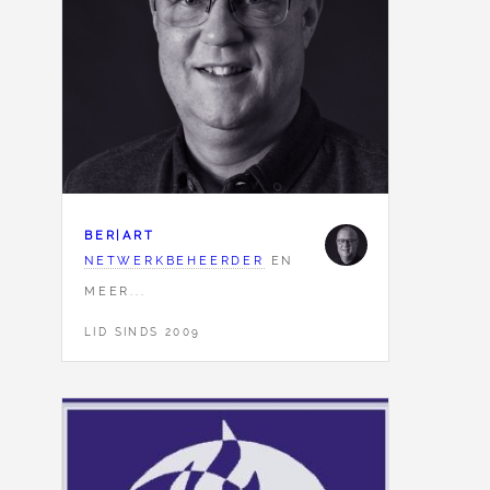
BER|ART
NETWERKBEHEERDER
EN
MEER...
LID SINDS 2009