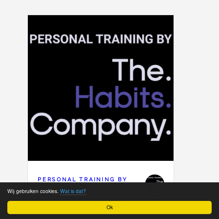
PERSONAL TRAINING BY
THE HABITS COMPANY
Wij gebruiken cookies.
Wat is dat?
FITNESSINSTRUCTEUR
Ok
LID SINDS 2026