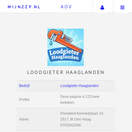
Uw accou
AOV
MIJNZZP.NL
LOODGIETER HAAGLAN
Bedrijf
Loodgieter Haagland