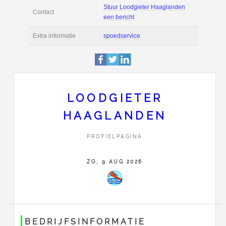
Deze pagina is 225 k
Profiel
bekeken.
President Kennedyla
Adres
2517 JK
Den Haag
0702042366
LOODGIETER
Stuur Loodgieter Ha
Contact
een bericht
HAAGLANDEN
Extra informatie
spoedservice
PROFIELPAGINA
ZO, 9 AUG 2026
BEDRIJFSINFORMATIE