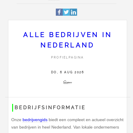
Profiel
Deze pagina is 124 keer bek
Nieuwstraat 19
Adres
5111CV
Baarle-Nassau
ALLE BEDRIJVEN IN
Stuur Alle Bedrijven in Nede
NEDERLAND
Contact
bericht
PROFIELPAGINA
DO, 6 AUG 2026
BEDRIJFSINFORMATIE
Onze
bedrijvengids
biedt een compleet en actueel overzicht
van bedrijven in heel Nederland. Van lokale ondernemers