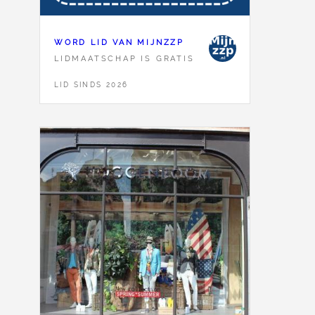
WORD LID VAN MIJNZZP
LIDMAATSCHAP IS GRATIS
LID SINDS 2026