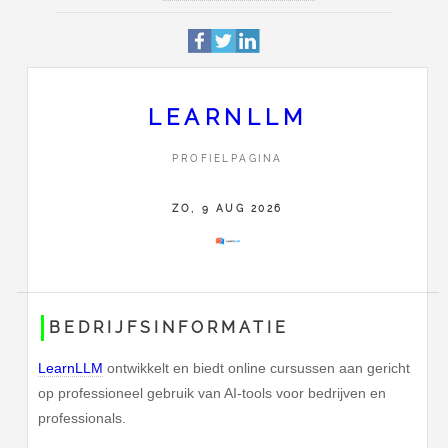
Profiel
Deze pagina is 109 keer bek
Philitelaan 61 169
Adres
5617AL
Eindhoven
LEARNLLM
0657993310
PROFIELPAGINA
Contact
Stuur LearnLLM een bericht
ZO, 9 AUG 2026
BEDRIJFSINFORMATIE
LearnLLM
ontwikkelt en biedt online cursussen aan gericht
op professioneel gebruik van AI-tools voor bedrijven en
professionals.