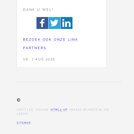
DANK U WEL!
BEZOEK OOK ONZE LINK
PARTNERS
VR, 7 AUG 2026
©
UNTITLED. DESIGN:
HTML5 UP
. IMAGES MIJNZZP.NL EN
LEDEN.
SITEMAP
Cookie Consent plugin for the EU cookie l