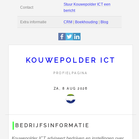
Deze pagina is 11508
Profiel
bekeken.
Ds. Raamshof 3
Adres
4542 AZ
Hoek
+31(0)6-4602 4353
KOUWEPOLDER ICT
Stuur Kouwepolder I
Contact
bericht
PROFIELPAGINA
Extra informatie
CRM
|
Boekhouding
ZA, 8 AUG 2026
BEDRIJFSINFORMATIE
Kouwepolder ICT adviseert bedrijven en instellingen over