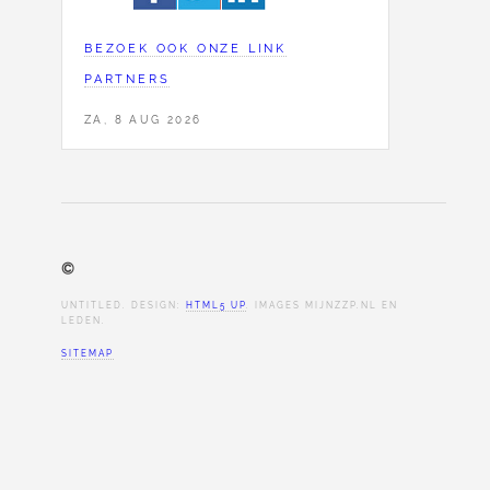
BEZOEK OOK ONZE LINK
PARTNERS
ZA, 8 AUG 2026
©
UNTITLED. DESIGN:
HTML5 UP
. IMAGES MIJNZZP.NL EN
LEDEN.
SITEMAP