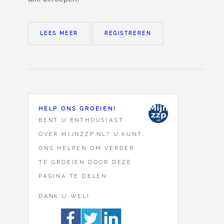
LEES MEER
REGISTREREN
HELP ONS GROEIEN!
BENT U ENTHOUSIAST
OVER MIJNZZP.NL? U KUNT
ONS HELPEN OM VERDER
TE GROEIEN DOOR DEZE
PAGINA TE DELEN.
DANK U WEL!