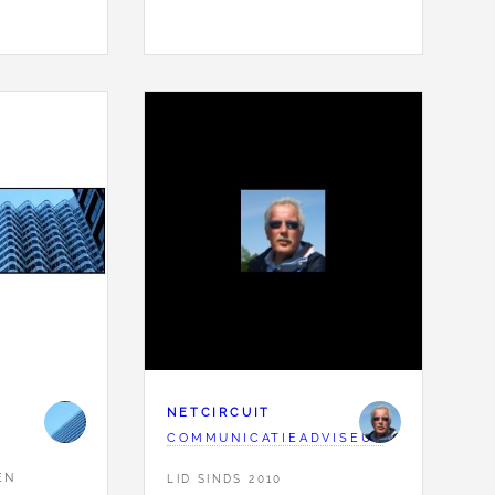
E
NETCIRCUIT
COMMUNICATIEADVISEUR
EN
LID SINDS 2010