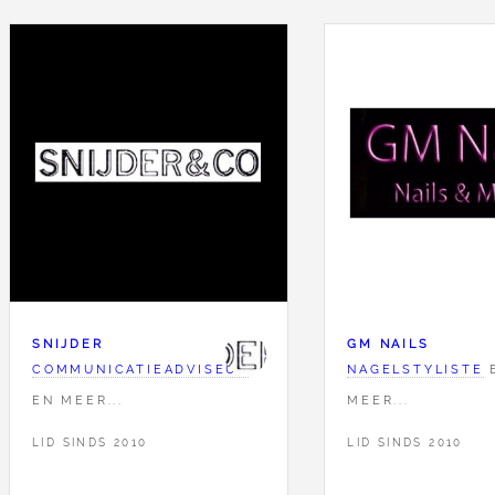
SNIJDER
GM NAILS
COMMUNICATIEADVISEUR
NAGELSTYLISTE
EN MEER...
MEER...
LID SINDS 2010
LID SINDS 2010