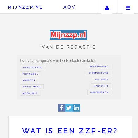
Uw accou
AOV
MIJNZZP.NL
VAN DE REDACTIE
Overzichtspagina's Van De Redactie artikelen
BOEKH
ADMINISTRATIE
COMMUN
FINANCIEEL
IN
KANTOOR
MAR
SOCIAL-MEDIA
ONDER
WAT IS EEN ZZP-ER?
MOBILITEIT