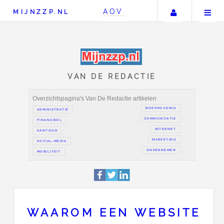
Uw accou
AOV
MIJNZZP.NL
VAN DE REDACTIE
Overzichtspagina's Van De Redactie artikelen
BOEKH
ADMINISTRATIE
COMMUN
FINANCIEEL
IN
KANTOOR
MAR
SOCIAL-MEDIA
ONDER
WAAROM EEN WEBSITE
MOBILITEIT