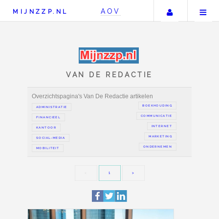
Uw accou
AOV
MIJNZZP.NL
VAN DE REDACTIE
Overzichtspagina's Van De Redactie artikelen
BOEKH
ADMINISTRATIE
COMMUN
FINANCIEEL
IN
KANTOOR
MAR
SOCIAL-MEDIA
ONDER
MOBILITEIT