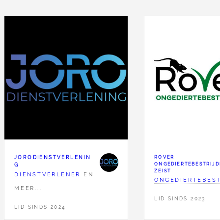
JORODIENSTVERLENIN
ROVER
ONGEDIERTEBESTRIJD
G
ZEIST
DIENSTVERLENER
EN
ONGEDIERTEBEST
MEER...
LID SINDS 2023
LID SINDS 2024