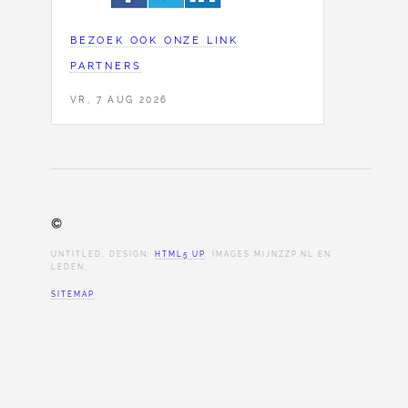
BEZOEK OOK ONZE LINK
PARTNERS
VR, 7 AUG 2026
©
UNTITLED. DESIGN:
HTML5 UP
. IMAGES MIJNZZP.NL EN
LEDEN.
SITEMAP