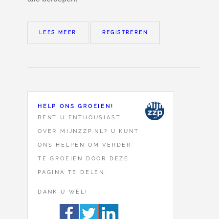
LEES MEER
REGISTREREN
HELP ONS GROEIEN!
BENT U ENTHOUSIAST
OVER MIJNZZP.NL? U KUNT
ONS HELPEN OM VERDER
TE GROEIEN DOOR DEZE
PAGINA TE DELEN.
DANK U WEL!