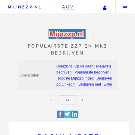
Uw accou
AOV
MIJNZZP.NL
POPULAIRSTE ZZP EN 
BEDRIJVEN
Overzicht
|
Op de kaart
|
bedrijven
|
Populairste b
Overzichten
Hoogste Mijnzzp index
|
op LinkedIn
|
Bedrijven m