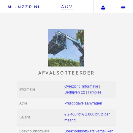
Uw accou
AOV
MIJNZZP.NL
AFVALSORTEERDER
Overzicht
|
Informat
Informatie
Bedrijven (2)
|
Film