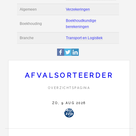
Actie
Prijsopgave aanvr
€ 2.400 tot € 2.800 
Salaris
maand
Boekhoudsoftware
Boekhoudsoftware 
Algemeen
Verzekeringen
AFVALSORTEERDER
Boekhoudkundige
Boekhouding
OVERZICHTSPAGINA
berekeningen
ZO, 9 AUG 2026
Branche
Transport en Logist