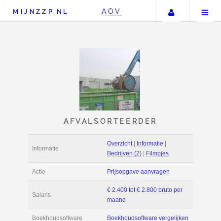
Uw accou
AOV
MIJNZZP.NL
AFVALSORTEERDER
Overzicht
|
Informat
Informatie
Bedrijven (2)
|
Film