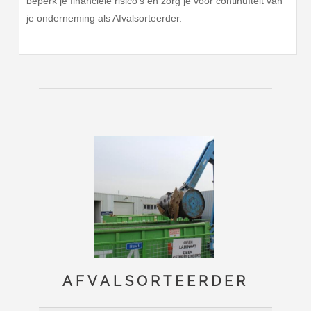
beperk je financiële risico's en zorg je voor continuïteit van
je onderneming als Afvalsorteerder.
AFVALSORTEERDER