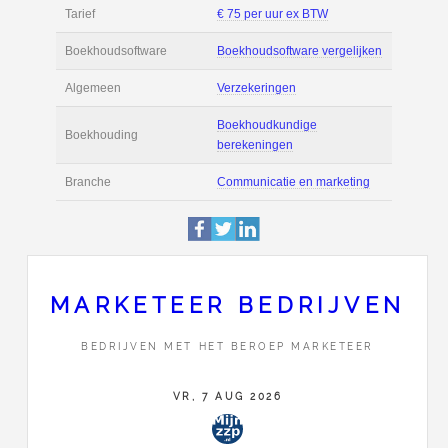
Filmpjes
Actie
Prijsopgave aanvr
€ 2.500 tot € 4.500 
Salaris
maand
Tarief
€ 75 per uur ex BT
Boekhoudsoftware
Boekhoudsoftware 
Algemeen
Verzekeringen
MARKETEER BEDRIJVEN
Boekhoudkundige
BEDRIJVEN MET HET BEROEP MARKETEER
Boekhouding
berekeningen
VR, 7 AUG 2026
Branche
Communicatie en m