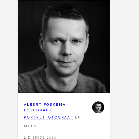
ALBERT FOEKEMA
FOTOGRAFIE
PORTRETFOTOGRAAF
EN
MEER...
LID SINDS 2020