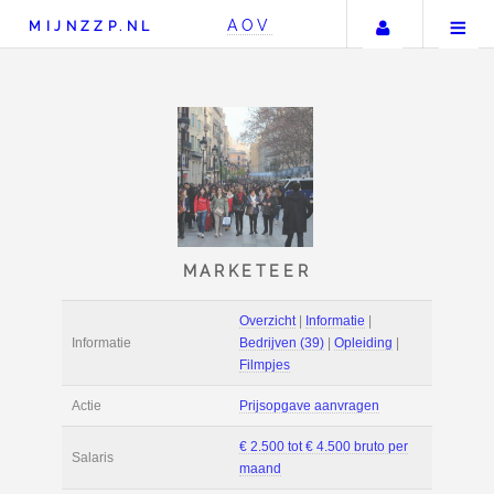
Uw accou
AOV
MIJNZZP.NL
MARKETEER
Overzicht
|
Informat
Informatie
Bedrijven (39)
|
Opl