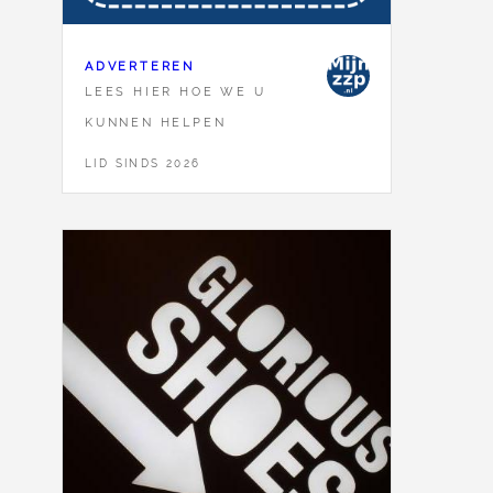
ADVERTEREN
LEES HIER HOE WE U
KUNNEN HELPEN
LID SINDS 2026