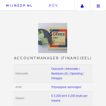
Uw accou
AOV
MIJNZZP.NL
ACCOUNTMANAGER (FINAN
Overzicht
|
Informat
Informatie
Bedrijven (5)
|
Ople