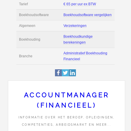
Filmpjes
Actie
Prijsopgave aanvr
€ 3.200 tot € 4.200 
Salaris
maand
Tarief
€ 65 per uur ex BT
Boekhoudsoftware
Boekhoudsoftware 
Algemeen
Verzekeringen
ACCOUNTMANAGER
Boekhoudkundige
(FINANCIEEL)
Boekhouding
berekeningen
INFORMATIE OVER HET BEROEP, OPLEIDINGEN,
Administratief Boe
COMPETENTIES, ARBEIDSMARKT EN MEER...
Branche