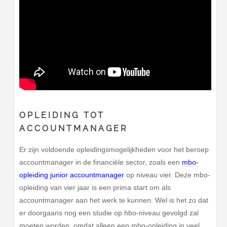
OPLEIDING TOT
ACCOUNTMANAGER
Er zijn voldoende opleidingsmogelijkheden voor het beroep
accountmanager in de financiële sector, zoals een
mbo-
opleiding junior accountmanager
op niveau vier. Deze mbo-
opleiding van vier jaar is een prima start om als
accountmanager aan het werk te kunnen. Wel is het zo dat
er doorgaans nog een studie op hbo-niveau gevolgd zal
moeten worden, omdat alleen een mbo-opleiding in veel