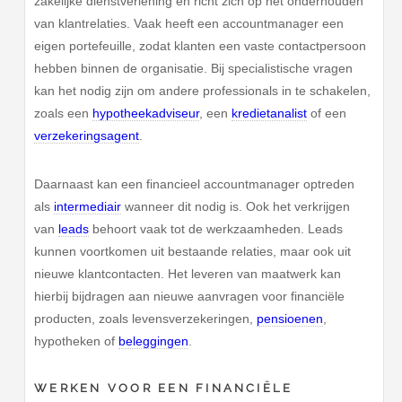
zakelijke dienstverlening en richt zich op het onderhouden
van klantrelaties. Vaak heeft een accountmanager een
eigen portefeuille, zodat klanten een vaste contactpersoon
hebben binnen de organisatie. Bij specialistische vragen
kan het nodig zijn om andere professionals in te schakelen,
zoals een
hypotheekadviseur
, een
kredietanalist
of een
verzekeringsagent
.
Daarnaast kan een financieel accountmanager optreden
als
intermediair
wanneer dit nodig is. Ook het verkrijgen
van
leads
behoort vaak tot de werkzaamheden. Leads
kunnen voortkomen uit bestaande relaties, maar ook uit
nieuwe klantcontacten. Het leveren van maatwerk kan
hierbij bijdragen aan nieuwe aanvragen voor financiële
producten, zoals levensverzekeringen,
pensioenen
,
hypotheken of
beleggingen
.
WERKEN VOOR EEN FINANCIËLE