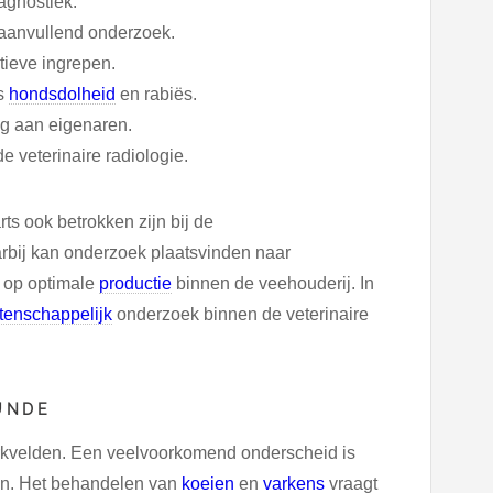
agnostiek.
aanvullend onderzoek.
tieve ingrepen.
ls
hondsdolheid
en rabiës.
g aan eigenaren.
veterinaire radiologie.
s ook betrokken zijn bij de
bij kan onderzoek plaatsvinden naar
t op optimale
productie
binnen de veehouderij. In
tenschappelijk
onderzoek binnen de veterinaire
UNDE
rkvelden. Een veelvoorkomend onderscheid is
ren. Het behandelen van
koeien
en
varkens
vraagt