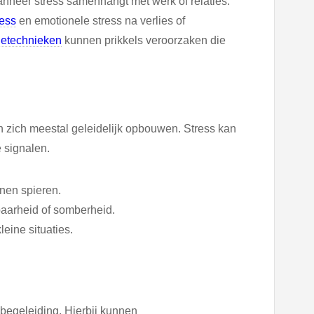
neer stress samenhangt met werk of relaties.
ress
en emotionele stress na verlies of
etechnieken
kunnen prikkels veroorzaken die
n zich meestal geleidelijk opbouwen. Stress kan
 signalen.
nen spieren.
baarheid of somberheid.
eine situaties.
begeleiding. Hierbij kunnen