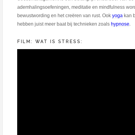
ademhalingsoefeningen, meditatie en mindfulness worde
bewustwording en het creëren van rust. Ook
yoga
kan b
hebben juist meer baat bij technieken zoals
hypnose
.
FILM: WAT IS STRESS: