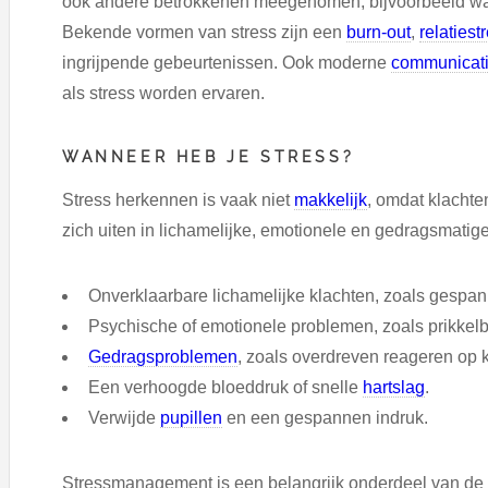
ook andere betrokkenen meegenomen, bijvoorbeeld wan
Bekende vormen van stress zijn een
burn-out
,
relatiest
ingrijpende gebeurtenissen. Ook moderne
communicati
als stress worden ervaren.
WANNEER HEB JE STRESS?
Stress herkennen is vaak niet
makkelijk
, omdat klachte
zich uiten in lichamelijke, emotionele en gedragsmatige
Onverklaarbare lichamelijke klachten, zoals gespan
Psychische of emotionele problemen, zoals prikkel
Gedragsproblemen
, zoals overdreven reageren op kl
Een verhoogde bloeddruk of snelle
hartslag
.
Verwijde
pupillen
en een gespannen indruk.
Stressmanagement is een belangrijk onderdeel van de 