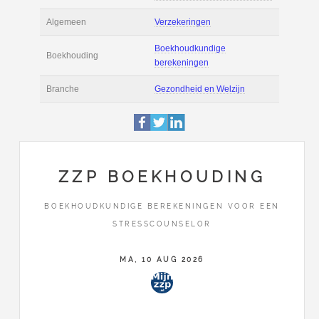
Filmpjes
Actie
Prijsopgave aanvr
Tarief
€ 90 per uur ex BT
Boekhoudsoftware
Boekhoudsoftware 
Algemeen
Verzekeringen
ZZP BOEKHOUDING
Boekhoudkundige
Boekhouding
BOEKHOUDKUNDIGE BEREKENINGEN VOOR EEN
berekeningen
STRESSCOUNSELOR
Branche
Gezondheid en Wel
MA, 10 AUG 2026