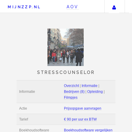
Uw 
AOV
MIJNZZP.NL
STRESSCOUNSELOR
Overzicht
|
Informat
Informatie
Bedrijven (8)
|
Ople