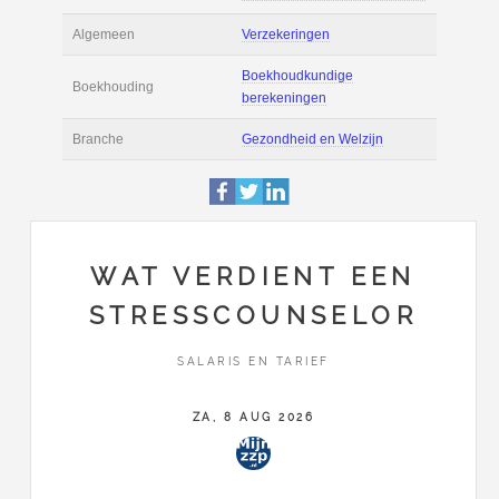
Filmpjes
Actie
Prijsopgave aanvr
Tarief
€ 90 per uur ex BT
Boekhoudsoftware
Boekhoudsoftware 
Algemeen
Verzekeringen
WAT VERDIENT EEN
Boekhoudkundige
STRESSCOUNSELOR
Boekhouding
berekeningen
SALARIS EN TARIEF
Branche
Gezondheid en Wel
ZA, 8 AUG 2026