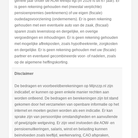
gehele jaar onder de AOW leeftijd ligt (in 2026 is dit 67 jaar). Er
is geen rekening gehouden met (meestal verplichte)
pensioenpremies (werknemers) of uw eigen (fiscale)
oudedagsvoorziening (ondernemers). Er is geen rekening
gehouden met een eventuele auto van de zaak, (fiscaal)
sparen zoals levensloop en dergelijke, en overige
vergoedingen en inhoudingen. Er is geen rekening gehouden
met mogelijke aftrekposten, zoals hypotheekrente, zorgkosten
en dergelijke. Er is geen rekening gehouden met uw (fiscale)
partner en eventueel gecombineerde voor- of nadelen, zoals
op de algemene heffingskorting.
Disclaimer
De bedragen en voorbeeldberekeningen op Mijnzzp.nl zijn
indicatief, er kunnen op geen enkele manier rechten aan
worden ontleend. De bedragen en berekeningen zijn tot stand
gekomen door het verzamelen van openbare informatie op het
internet en moeten gezien worden als een indicatie. Er kan
sprake zijn van persoonlijke omstandigheden en aanvullende
of gewijzigde wetgeving. Er zijn veel invloeden die AOW- en
pensioenuitkeringen, salaris, winst en belasting kunnen
beinvloeden zoals leeftijd, werkervaring, CAO afspraken,