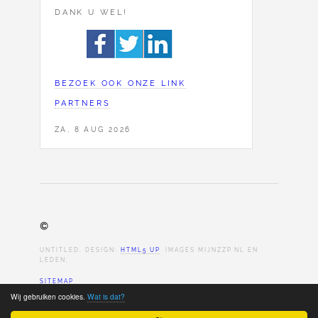
DANK U WEL!
BEZOEK OOK ONZE LINK
PARTNERS
ZA, 8 AUG 2026
©
UNTITLED. DESIGN:
HTML5 UP
. IMAGES MIJNZZP.NL EN
LEDEN.
SITEMAP
Wij gebruiken cookies.
Wat is dat?