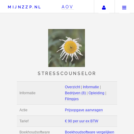
Uw accou
AOV
MIJNZZP.NL
STRESSCOUNSELOR
Overzicht
|
Informat
Informatie
Bedrijven (8)
|
Ople