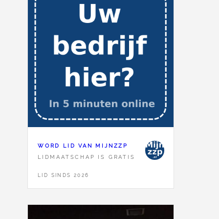
WORD LID VAN MIJNZZP
LIDMAATSCHAP IS GRATIS
LID SINDS 2026