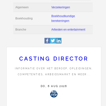
Actie
Prijsopgave aanvr
Maak zelf een voor
Salaris en tarief
berekening
Boekhoudsoftware
Boekhoudsoftware 
Algemeen
Verzekeringen
CASTING DIRECTOR
Boekhoudkundige
Boekhouding
INFORMATIE OVER HET BEROEP, OPLEIDINGEN,
berekeningen
COMPETENTIES, ARBEIDSMARKT EN MEER...
Branche
Artiesten en entert
DO, 6 AUG 2026