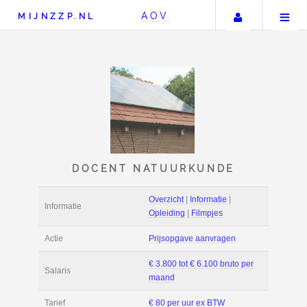
Uw accou
AOV
MIJNZZP.NL
DOCENT NATUURKUN
Overzicht
|
Informat
Informatie
Opleiding
|
Filmpje