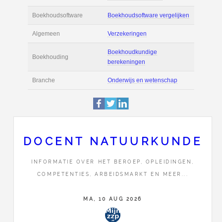
Actie
Prijsopgave aanvr
€ 3.800 tot € 6.100 
Salaris
maand
Tarief
€ 80 per uur ex BT
Boekhoudsoftware
Boekhoudsoftware 
Algemeen
Verzekeringen
DOCENT NATUURKUNDE
Boekhoudkundige
INFORMATIE OVER HET BEROEP, OPLEIDINGEN,
Boekhouding
berekeningen
COMPETENTIES, ARBEIDSMARKT EN MEER...
Branche
Onderwijs en wete
MA, 10 AUG 2026