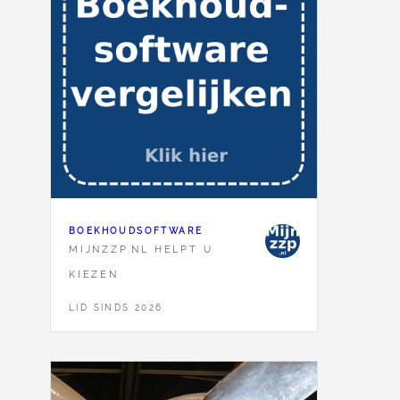
BOEKHOUDSOFTWARE
MIJNZZP.NL HELPT U
KIEZEN
LID SINDS 2026