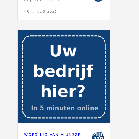
VR, 7 AUG 2026
WORD LID VAN MIJNZZP