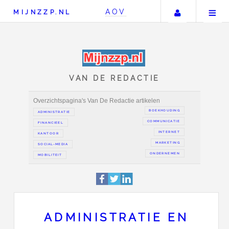
Uw accou
AOV
MIJNZZP.NL
VAN DE REDACTIE
Overzichtspagina's Van De Redactie artikelen
BOEKH
ADMINISTRATIE
COMMUN
FINANCIEEL
IN
KANTOOR
MAR
SOCIAL-MEDIA
ONDER
ADMINISTRATIE EN
MOBILITEIT