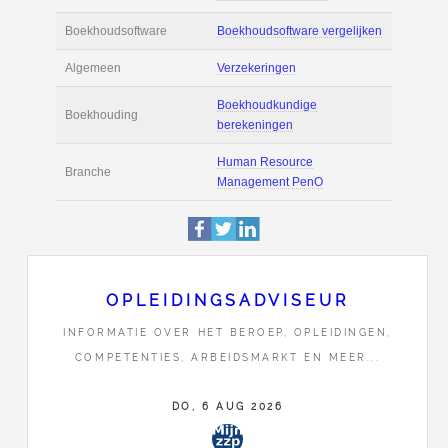
Actie
Prijsopgave aanvr
€ 3.500 tot € 4.300 
Salaris
maand
Tarief
€ 85 per uur ex BT
Boekhoudsoftware
Boekhoudsoftware 
Algemeen
Verzekeringen
OPLEIDINGSADVISEUR
Boekhoudkundige
Boekhouding
INFORMATIE OVER HET BEROEP, OPLEIDINGEN,
berekeningen
COMPETENTIES, ARBEIDSMARKT EN MEER...
Human Resource
DO, 6 AUG 2026
Branche
Management Pen