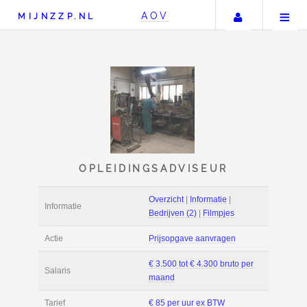
Uw accou
AOV
MIJNZZP.NL
OPLEIDINGSADVISEU
Overzicht
|
Informat
Informatie
Bedrijven (2)
|
Film