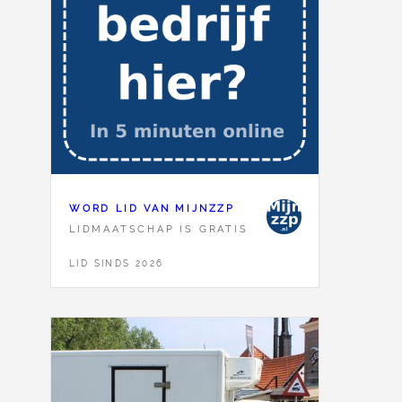
WORD LID VAN MIJNZZP
LIDMAATSCHAP IS GRATIS
LID SINDS 2026