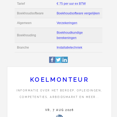
Filmpjes
Actie
Prijsopgave aanvr
€ 2.500 tot € 4.000 
Salaris
maand
Tarief
€ 75 per uur ex BT
Boekhoudsoftware
Boekhoudsoftware 
Algemeen
Verzekeringen
KOELMONTEUR
Boekhoudkundige
INFORMATIE OVER HET BEROEP, OPLEIDINGEN,
Boekhouding
COMPETENTIES, ARBEIDSMARKT EN MEER...
berekeningen
VR, 7 AUG 2026
Branche
Installatietechniek