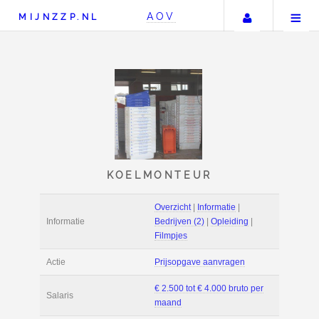
Uw accou
AOV
MIJNZZP.NL
KOELMONTEUR
Overzicht
|
Informat
Informatie
Bedrijven (2)
|
Ople