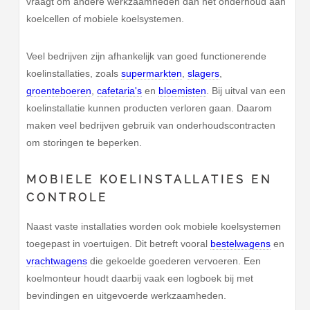
vraagt om andere werkzaamheden dan het onderhoud aan
koelcellen of mobiele koelsystemen.
Veel bedrijven zijn afhankelijk van goed functionerende
koelinstallaties, zoals
supermarkten
,
slagers
,
groenteboeren
,
cafetaria's
en
bloemisten
. Bij uitval van een
koelinstallatie kunnen producten verloren gaan. Daarom
maken veel bedrijven gebruik van onderhoudscontracten
om storingen te beperken.
MOBIELE KOELINSTALLATIES EN
CONTROLE
Naast vaste installaties worden ook mobiele koelsystemen
toegepast in voertuigen. Dit betreft vooral
bestelwagens
en
vrachtwagens
die gekoelde goederen vervoeren. Een
koelmonteur houdt daarbij vaak een logboek bij met
bevindingen en uitgevoerde werkzaamheden.