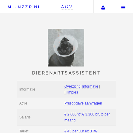
Uw accou
AOV
MIJNZZP.NL
DIERENARTSASSISTE
Overzicht
|
Informat
Informatie
Filmpjes