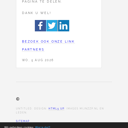
PAGINA TE DELEN.
DANK U WEL!
BEZOEK OOK ONZE LINK
PARTNERS
WO, 5 AUG 2026
©
UNTITLED. DESIGN:
HTML5 UP
. IMAGES MIJNZZP.NL EN
LEDEN.
SITEMAP
Wij gebruiken cookies.
Wat is dat?