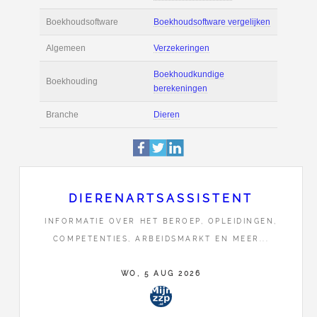
Actie
Prijsopgave aanvr
€ 2.600 tot € 3.300 
Salaris
maand
Tarief
€ 45 per uur ex BT
Boekhoudsoftware
Boekhoudsoftware 
Algemeen
Verzekeringen
DIERENARTSASSISTENT
INFORMATIE OVER HET BEROEP, OPLEIDINGEN,
Boekhoudkundige
Boekhouding
COMPETENTIES, ARBEIDSMARKT EN MEER...
berekeningen
WO, 5 AUG 2026
Branche
Dieren