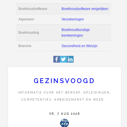
Actie
Prijsopgave aanvr
€ 3.000 tot € 3.800 
Salaris
maand
Tarief
€ 65 per uur ex BT
Boekhoudsoftware
Boekhoudsoftware 
Algemeen
Verzekeringen
GEZINSVOOGD
Boekhoudkundige
INFORMATIE OVER HET BEROEP, OPLEIDINGEN,
Boekhouding
berekeningen
COMPETENTIES, ARBEIDSMARKT EN MEER...
Branche
Gezondheid en Wel
VR, 7 AUG 2026