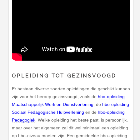
OPLEIDING TOT GEZINSVOOGD
Er bestaan diverse soorten opleidingen die geschikt kunnen
zijn voor het beroep gezinsvoogd, zoals de
hbo-opleiding
Maatschappelijk Werk en Dienstverlening
, de
hbo-opleiding
Sociaal Pedagogische Hulpverlening
en de
hbo-opleiding
Pedagogiek
. Welke opleiding het beste past, is persoonlijk,
maar over het algemeen zal dit wel minimaal een opleiding
op hbo-niveau moeten zijn. Een gemiddelde hbo-opleiding