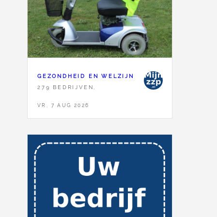
GEZONDHEID EN WELZIJN
279 BEDRIJVEN,
VR, 7 AUG 2026