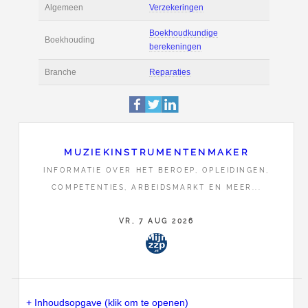
Actie
Prijsopgave aanvr
Tarief
€ 65 per uur ex BT
Boekhoudsoftware
Boekhoudsoftware 
Algemeen
Verzekeringen
MUZIEKINSTRUMENTENMAKER
Boekhoudkundige
INFORMATIE OVER HET BEROEP, OPLEIDINGEN,
Boekhouding
berekeningen
COMPETENTIES, ARBEIDSMARKT EN MEER...
Branche
Reparaties
VR, 7 AUG 2026
+ Inhoudsopgave (klik om te openen)