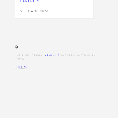
PARTNERS
VR, 7 AUG 2026
©
UNTITLED. DESIGN:
HTML5 UP
. IMAGES MIJNZZP.NL EN
LEDEN.
SITEMAP