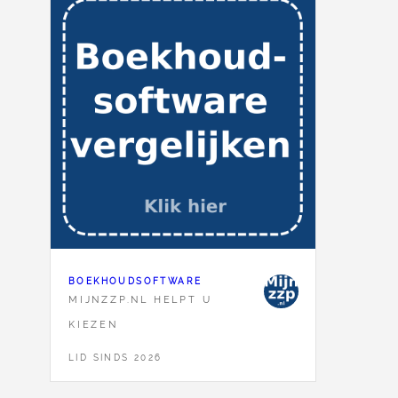
BOEKHOUDSOFTWARE
MIJNZZP.NL HELPT U
KIEZEN
LID SINDS 2026