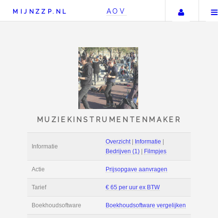
Uw ac
AOV
MIJNZZP.NL
MUZIEKINSTRUMENTENM
Overzicht
|
Informat
Informatie
Bedrijven (1)
|
Film