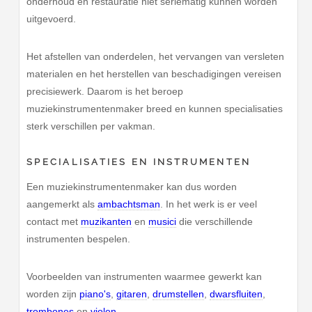
onderhoud en restauratie niet seriematig kunnen worden
uitgevoerd.
Het afstellen van onderdelen, het vervangen van versleten
materialen en het herstellen van beschadigingen vereisen
precisiewerk. Daarom is het beroep
muziekinstrumentenmaker breed en kunnen specialisaties
sterk verschillen per vakman.
SPECIALISATIES EN INSTRUMENTEN
Een muziekinstrumentenmaker kan dus worden
aangemerkt als
ambachtsman
. In het werk is er veel
contact met
muzikanten
en
musici
die verschillende
instrumenten bespelen.
Voorbeelden van instrumenten waarmee gewerkt kan
worden zijn
piano's
,
gitaren
,
drumstellen
,
dwarsfluiten
,
trombones
en
violen
.