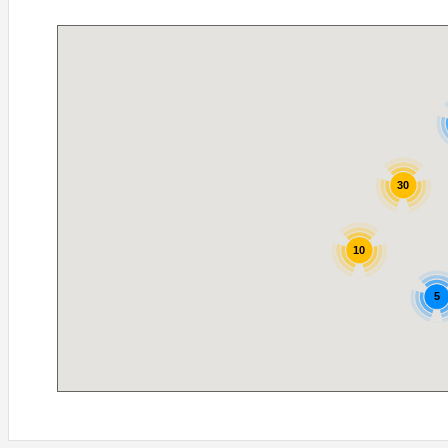
30
10
5