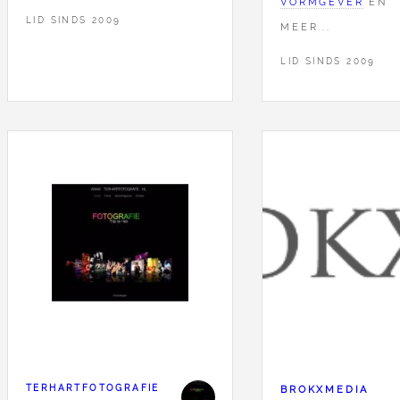
VORMGEVER
EN
LID SINDS 2009
MEER...
LID SINDS 2009
TERHARTFOTOGRAFIE
BROKXMEDIA