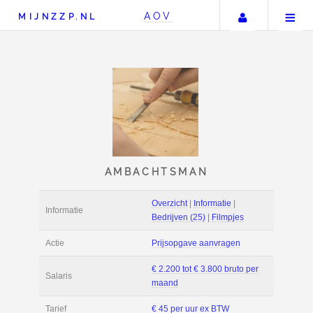
Uw accou
AOV
MIJNZZP.NL
AMBACHTSMAN
Overzicht
|
Informat
Informatie
Bedrijven (25)
|
Fil