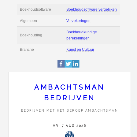
Actie
Prijsopgave aanvr
€ 2.200 tot € 3.800 
Salaris
maand
Tarief
€ 45 per uur ex BT
Boekhoudsoftware
Boekhoudsoftware 
Algemeen
Verzekeringen
AMBACHTSMAN
BEDRIJVEN
Boekhoudkundige
Boekhouding
berekeningen
BEDRIJVEN MET HET BEROEP AMBACHTSMAN
Branche
Kunst en Cultuur
VR, 7 AUG 2026