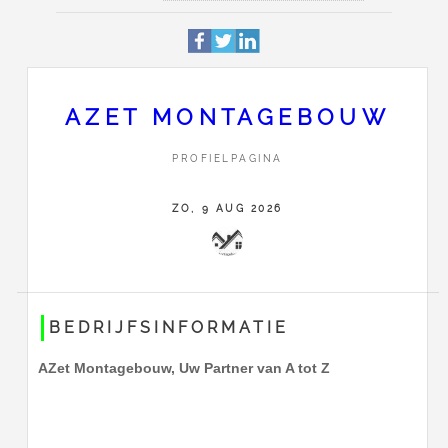
Profiel
Deze pagina is 1729 keer be
Hertog Aelbrechtstraat 73
Adres
1222BK
Hilversum
AZET MONTAGEBOUW
0681518763
PROFIELPAGINA
Contact
Stuur AZet Montagebouw een 
ZO, 9 AUG 2026
BEDRIJFSINFORMATIE
AZet Montagebouw, Uw Partner van A tot Z