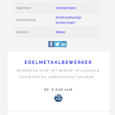
Actie
Prijsopgave aanvr
Maak zelf een voor
Salaris en tarief
berekening
Boekhoudsoftware
Boekhoudsoftware 
Algemeen
Verzekeringen
EDELMETAALBEWERKER
Boekhoudkundige
INFORMATIE OVER HET BEROEP, OPLEIDINGEN,
Boekhouding
berekeningen
COMPETENTIES, ARBEIDSMARKT EN MEER...
Branche
Metaal
DO, 6 AUG 2026