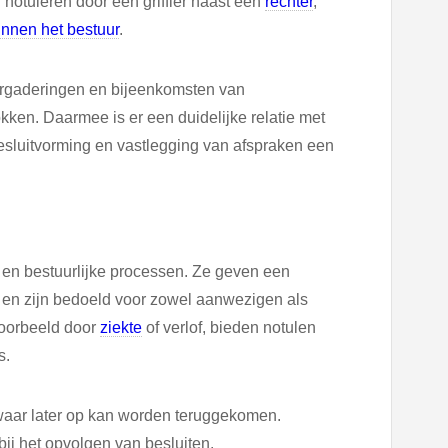
notuleren door een griffier naast een
rechter
,
binnen het bestuur
.
rgaderingen en bijeenkomsten van
okken. Daarmee is er een duidelijke relatie met
besluitvorming en vastlegging van afspraken een
 en bestuurlijke processen. Ze geven een
n en zijn bedoeld voor zowel aanwezigen als
voorbeeld door
ziekte
of verlof, bieden notulen
s.
waar later op kan worden teruggekomen.
bij het opvolgen van besluiten.