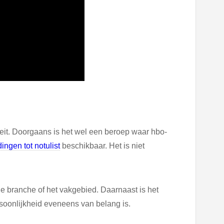
viteit. Doorgaans is het wel een beroep waar hbo-
ingen tot notulist
beschikbaar. Het is niet
 de branche of het vakgebied. Daarnaast is het
ersoonlijkheid eveneens van belang is.