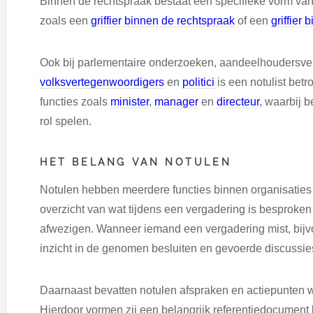
Binnen de rechtspraak bestaat een specifieke vorm van 
zoals een
griffier binnen de rechtspraak
of een
griffier 
Ook bij parlementaire onderzoeken, aandeelhoudersve
volksvertegenwoordigers
en
politici
is een notulist betr
functies zoals
minister
,
manager
en
directeur
, waarbij 
rol spelen.
HET BELANG VAN NOTULEN
Notulen hebben meerdere functies binnen organisaties
overzicht van wat tijdens een vergadering is besproke
afwezigen. Wanneer iemand een vergadering mist, bij
inzicht in de genomen besluiten en gevoerde discussie
Daarnaast bevatten notulen afspraken en actiepunten 
Hierdoor vormen zij een belangrijk referentiedocument 