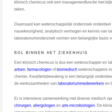
klinisch chemicus ook een managementfunctie met bijb
taken.
Daarnaast kan wetenschappelijk onderzoek onderdeel u
nauwkeurigheid, analytisch vermogen en kennis van lab
laboratoriumonderzoek vormen een belangrijke basis v
ROL BINNEN HET ZIEKENHUIS
Een klinisch chemicus is dus een wetenschapper en lab
artsen
,
farmacologen
of
biomedisch
wetenschappers met
chemie. Kwaliteitsbewaking is een belangrijk onderdeel
de werkzaamheden van
laboratoriummedewerkers
en b
Er is intensieve samenwerking met diverse medisch spe
chirurgen
,
allergologen
en
arts-microbiologen
. De klin