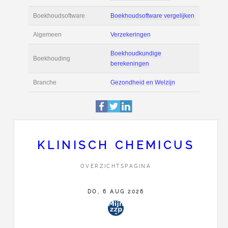
Actie
Prijsopgave aanvr
€ 6.000 tot € 11.00
Salaris
maand
Tarief
€ 160 per uur ex 
Boekhoudsoftware
Boekhoudsoftware 
Algemeen
Verzekeringen
KLINISCH CHEMICUS
Boekhoudkundige
OVERZICHTSPAGINA
Boekhouding
berekeningen
DO, 6 AUG 2026
Branche
Gezondheid en Wel