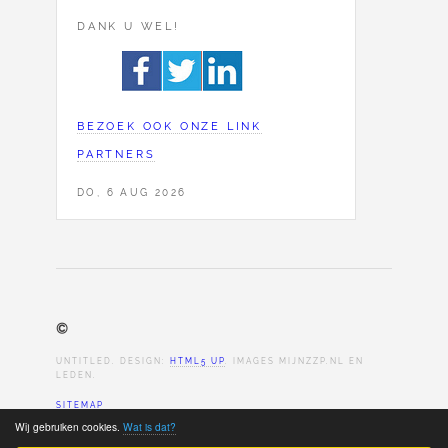
DANK U WEL!
BEZOEK OOK ONZE LINK
PARTNERS
DO, 6 AUG 2026
©
UNTITLED. DESIGN:
HTML5 UP
. IMAGES MIJNZZP.NL EN
LEDEN.
SITEMAP
Wij gebruiken cookies.
Wat is dat?