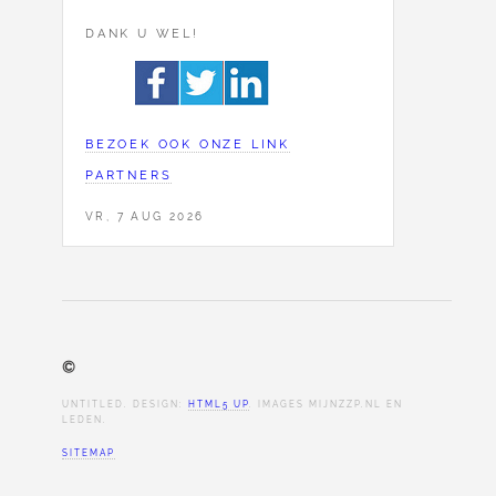
DANK U WEL!
BEZOEK OOK ONZE LINK
PARTNERS
VR, 7 AUG 2026
©
UNTITLED. DESIGN:
HTML5 UP
. IMAGES MIJNZZP.NL EN
LEDEN.
SITEMAP
Cookie Consent plugin for the EU cookie l