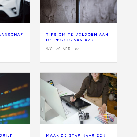
 AANSCHAF
TIPS OM TE VOLDOEN AAN
DE REGELS VAN AVG
WO, 26 APR 2023
DRIJF
MAAK DE STAP NAAR EEN