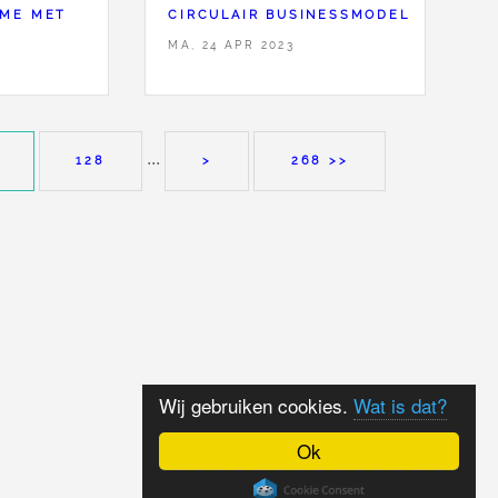
IME MET
CIRCULAIR BUSINESSMODEL
MA, 24 APR 2023
...
128
>
268 >>
Wij gebruiken cookies.
Wat is dat?
Ok