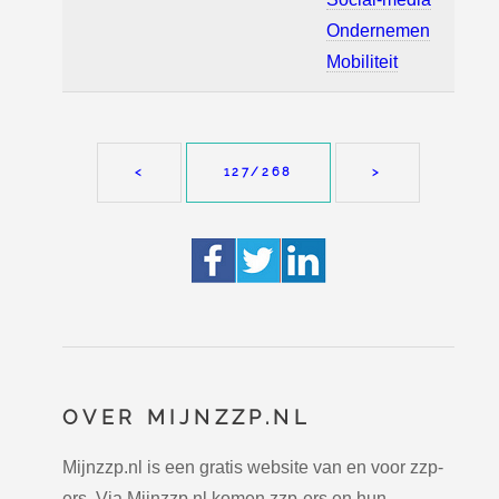
Ondernemen
Mobiliteit
<
127
/268
>
OVER MIJNZZP.NL
Mijnzzp.nl is een gratis website van en voor zzp-
ers. Via Mijnzzp.nl komen zzp-ers en hun