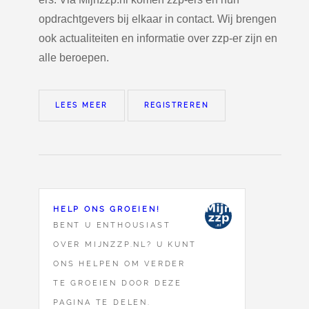
opdrachtgevers bij elkaar in contact. Wij brengen
ook actualiteiten en informatie over zzp-er zijn en
alle beroepen.
LEES MEER
REGISTREREN
HELP ONS GROEIEN!
BENT U ENTHOUSIAST
OVER MIJNZZP.NL? U KUNT
ONS HELPEN OM VERDER
TE GROEIEN DOOR DEZE
PAGINA TE DELEN.