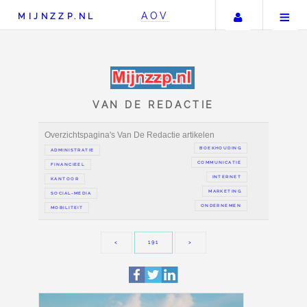
Uw accou
AOV
MIJNZZP.NL
VAN DE REDACTIE
Overzichtspagina's Van De Redactie artikelen
BOEKH
ADMINISTRATIE
COMMUN
FINANCIEEL
IN
KANTOOR
MAR
SOCIAL-MEDIA
ONDER
MOBILITEIT