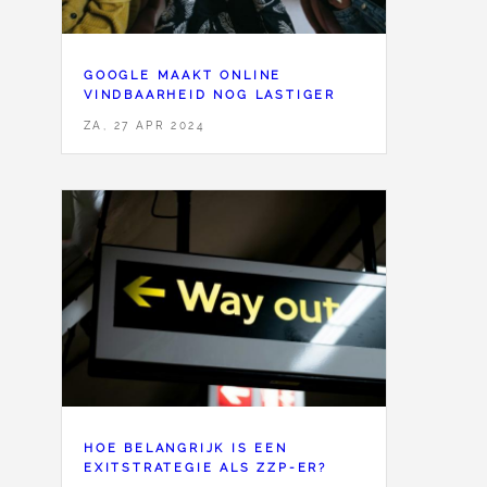
GOOGLE MAAKT ONLINE
VINDBAARHEID NOG LASTIGER
ZA, 27 APR 2024
HOE BELANGRIJK IS EEN
EXITSTRATEGIE ALS ZZP-ER?