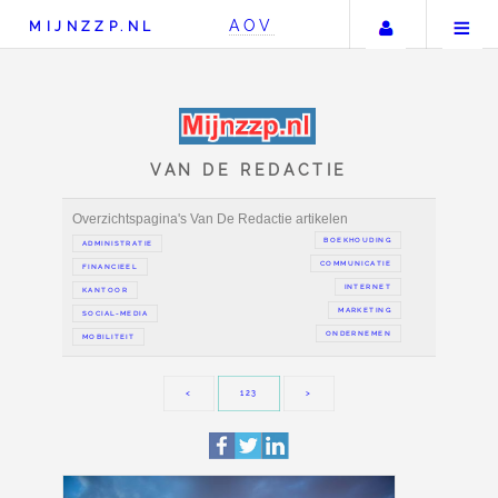
Uw accou
AOV
MIJNZZP.NL
VAN DE REDACTIE
Overzichtspagina's Van De Redactie artikelen
BOEKH
ADMINISTRATIE
COMMUN
FINANCIEEL
IN
KANTOOR
MAR
SOCIAL-MEDIA
ONDER
MOBILITEIT