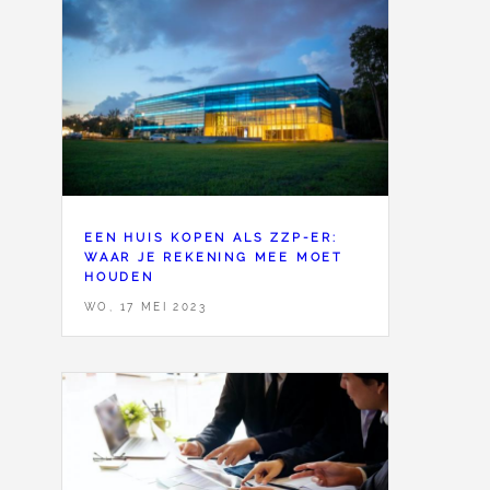
<
123
EEN HUIS KOPEN ALS ZZP-ER:
WAAR JE REKENING MEE MOET
HOUDEN
WO, 17 MEI 2023