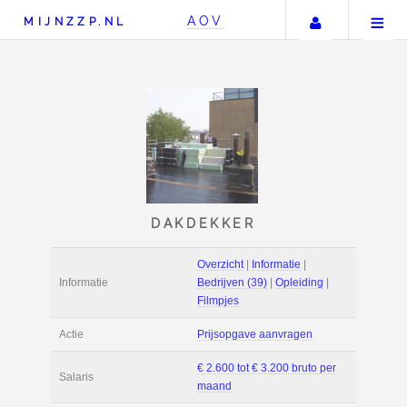
Uw accou
AOV
MIJNZZP.NL
DAKDEKKER
Overzicht
|
Informat
Informatie
Bedrijven (39)
|
Opl