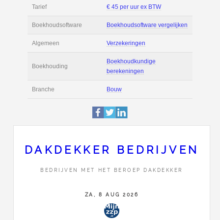
Filmpjes
Actie
Prijsopgave aanvr
€ 2.600 tot € 3.200 
Salaris
maand
Tarief
€ 45 per uur ex BT
Boekhoudsoftware
Boekhoudsoftware 
Algemeen
Verzekeringen
DAKDEKKER BEDRIJVEN
Boekhoudkundige
BEDRIJVEN MET HET BEROEP DAKDEKKER
Boekhouding
berekeningen
ZA, 8 AUG 2026
Branche
Bouw