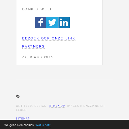
DANK U WEL!
BEZOEK OOK ONZE LINK
PARTNERS
ZA, 8 AUG 2026
©
UNTITLED. DESIGN:
HTML5 UP
. IMAGES MIJNZZP.NL EN
LEDEN.
SITEMAP
Wij gebruiken cookies.
Wat is dat?