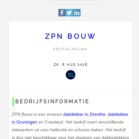
Profiel
Deze pagina is 694 keer bek
Grondzijl 20c
Adres
9731 DG
Groningen
ZPN BOUW
050 211 30 91
PROFIELPAGINA
Contact
Stuur ZPN Bouw een bericht
ZA, 8 AUG 2026
BEDRIJFSINFORMATIE
ZPN Bouw is een ervaren
dakdekker in Drenthe
,
dakdekker
in Groningen
en Friesland. Het bedrijf voert verschillende
dakwerken uit voor hellende en schuine daken. Het bedrijf
is dus niet beschikbaar voor het plaatsen van dakbedekking